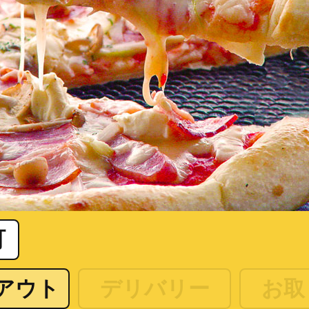
町
アウト
デリバリー
お取