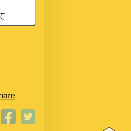
て
mare