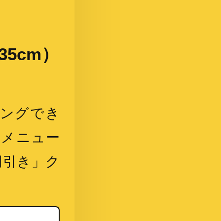
5cm）
ピングでき
ザメニュー
円引き」ク