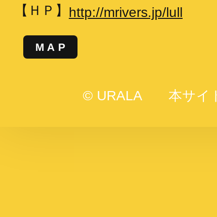
【ＨＰ】
http://mrivers.jp/lull
MAP
© URALA
本サイ